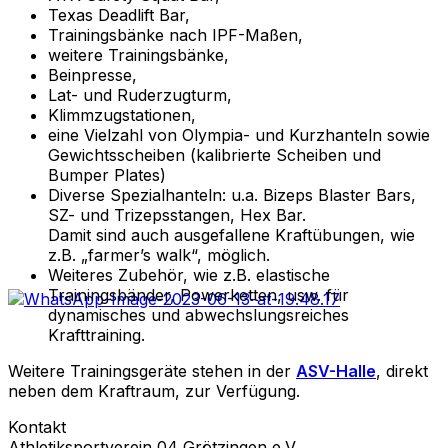
Texas Deadlift Bar,
Trainingsbänke nach IPF-Maßen,
weitere Trainingsbänke,
Beinpresse,
Lat- und Ruderzugturm,
Klimmzugstationen,
eine Vielzahl von Olympia- und Kurzhanteln sowie
Gewichtsscheiben (kalibrierte Scheiben und
Bumper Plates)
Diverse Spezialhanteln: u.a. Bizeps Blaster Bars,
SZ- und Trizepsstangen, Hex Bar.
Damit sind auch ausgefallene Kraftübungen, wie
z.B. „farmer’s walk“, möglich.
Weiteres Zubehör, wie z.B. elastische
Trainingsbänder, Powerketten, usw. für
dynamisches und abwechslungsreiches
Krafttraining.
Weitere Trainingsgeräte stehen in
der
ASV-Halle
, direkt
neben dem Kraftraum, zur Verfügung.
Kontakt
Athletiksportverein 04 Grötzingen e.V.